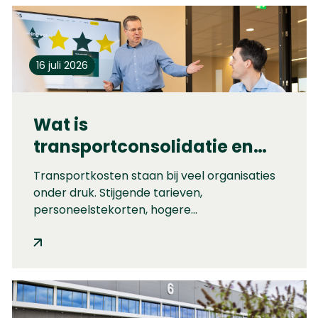
16 juli 2026
Wat is
transportconsolidatie en
wanneer levert het écht
Transportkosten staan bij veel organisaties
kostenbesparing op?
onder druk. Stijgende tarieven,
personeelstekorten, hogere
brandstofkosten, verstoringen in de keten,
wetgeving, en spoedorders maken transport
steeds duurder.