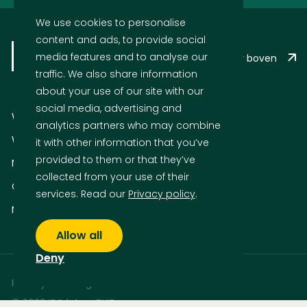
We use cookies to personalise
content and ads, to provide social
media features and to analyse our
Terug naar boven
traffic. We also share information
about your use of our site with our
social media, advertising and
Wat we doen
analytics partners who may combine
Wie we zijn
it with other information that you’ve
provided to them or that they’ve
Nieuws
collected from your use of their
Cases
services. Read our
Privacy policy
.
Neem contact op
Allow all
Deny
Privacyverklaring
© 2026 IDS |
door ZUID