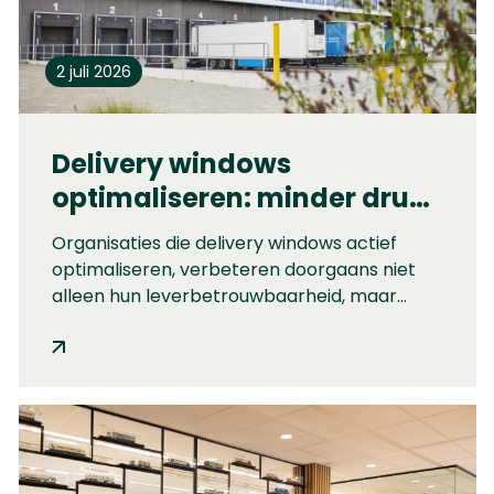
2 juli 2026
Delivery windows
optimaliseren: minder druk
op operatie én betere
Organisaties die delivery windows actief
leverbetrouwbaarheid
optimaliseren, verbeteren doorgaans niet
alleen hun leverbetrouwbaarheid, maar
creëren ook meer rust, grip en
voorspelbaarheid binnen de operatie.